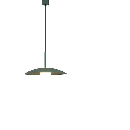
מק"ט: 270.75
XD8979 לידיה תליה ירוק 12W
מחיר
₪990.00