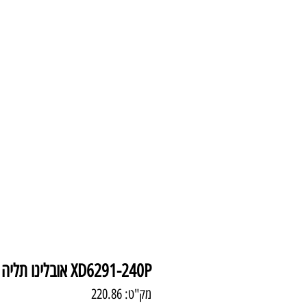
עמוד הבית
צמודי 
XD6291-240P אובלינו תליה E-27 קוטר 240
מק"ט: 220.86