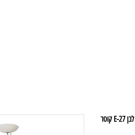
תקרה ומאווררים
מנורות תליה
מנורו
XD6290-L זכוכית אופל תליה לבן E-27 קוטר