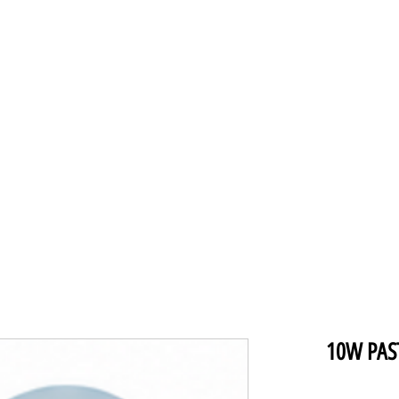
תקרה ומאווררים
מנורות תליה
מנורו