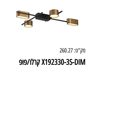
מק"ט: 260.27
X192330-3S-DIM קרלו/פופ
פלפון רביעיה 30W שחור פליז
מחיר
₪1,731.00