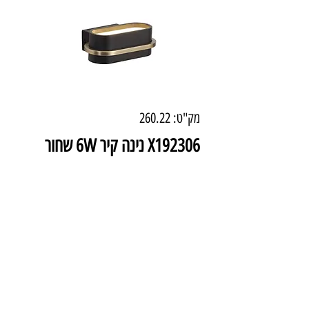
מק"ט: 260.22
X192306 נינה קיר 6W שחור
טבעת פליז
מחיר
₪528.00