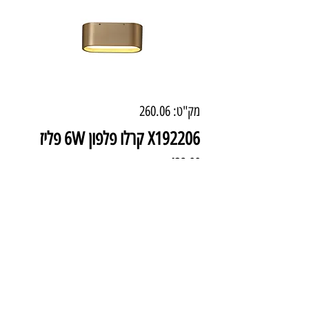
מק"ט: 260.06
X192206 קרלו פלפון 6W פליז
מחיר
₪438.00