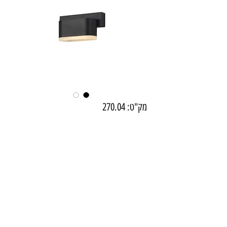
מק"ט: 270.04
X192106-B ניקו קיר 6W שחור
זכוכית
מחיר
₪513.00