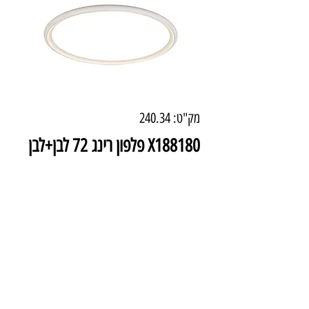
מק"ט: 240.34
X188180 פלפון רינג 72 לבן+לבן
80W
מחיר
₪1,485.00
מידע טכני
צבע: לבן + לבן
מידות: 72 ס"מ