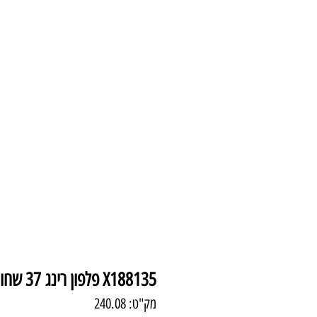
עמוד הבית
צמודי 
X188135 פלפון רינג 37 שחור+פליז 35W
מק"ט: 240.08