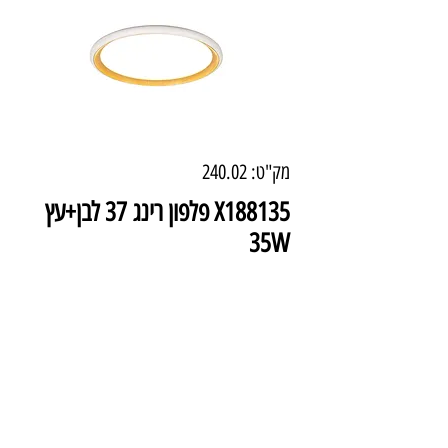
מק"ט: 240.02
X188135 פלפון רינג 37 לבן+עץ
35W
מחיר
₪690.00
מידע טכני
קוטר : 37 ס"מ