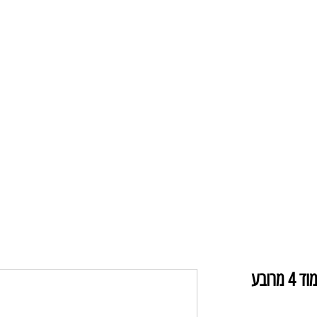
תקרה ומאווררים
מנורות תליה
מנורו
X082260-B ניו סקרין LED צמוד 4 מרובע