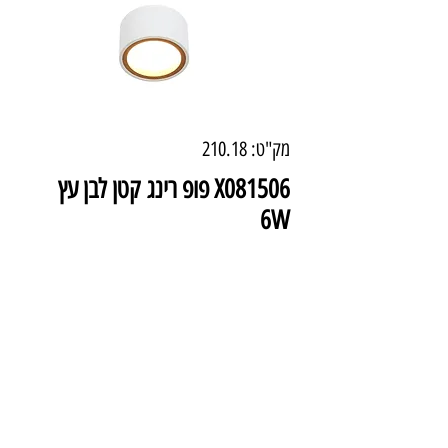
מק"ט: 210.18
X081506 פופ רינג קטן לבן עץ
6W
מחיר
₪345.00
מידע טכני
קוטר 10 ס"מ