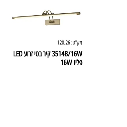
מק"ט: 120.26
3514B/16W קיר בטי זרוע LED
פליז 16W
מחיר
₪942.00
מידע טכני
צבע: פליז
מידות: 70 ס"מ
עוצמה: 16W LED