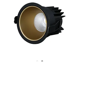
מק"ט: 230.16
TO87112 שקוע 12W שחור פליז
מחיר
₪174.00