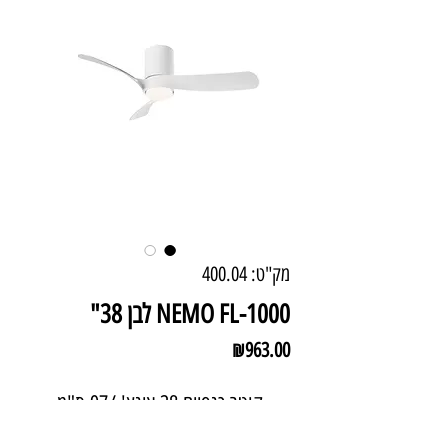
מק"ט: 400.04
NEMO FL-1000 לבן 38"
מחיר
₪963.00
קוטר כנפיים 38 אינצ' /97 ס"מ
תאורה 24 וואט לד