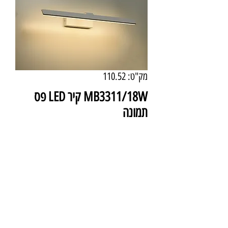
מק"ט: 110.52
MB3311/18W קיר LED פס
תמונה
מחיר
₪525.00