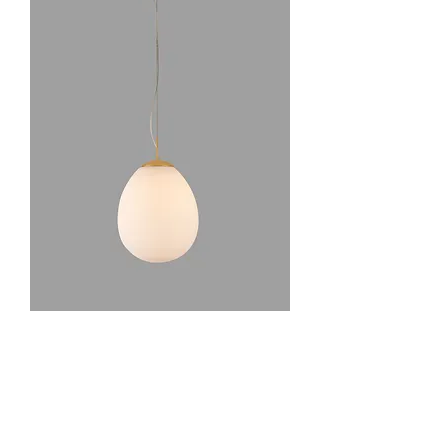
מק"ט: 260.80
LOON S-200cm E-27
מחיר
₪576.00