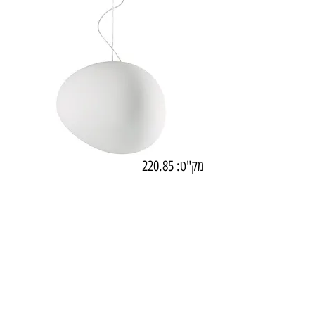
מק"ט: 220.85
D1385B-L אובלינו תליה E-27
קוטר 420
מחיר
₪1,602.00
קוטר : 42 ס"מ
אביזרי תליה בצבעים לבן/שחור/פליז