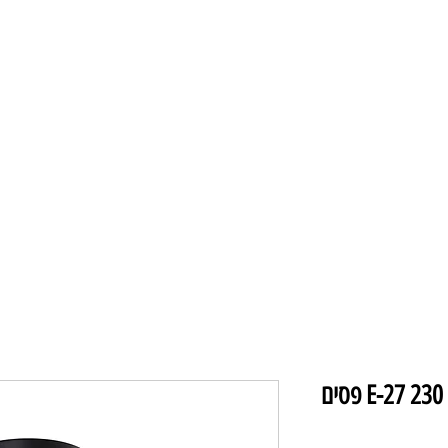
תקרה ומאווררים
מנורות תליה
מנורו
AP9245-1C תליה זכוכית דקו E-27 230 פסים