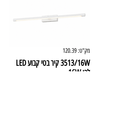
מק"ט: 120.39
3513/16W קיר בטי קבוע LED
לבן 16W
מחיר
₪804.00
מידע טכני