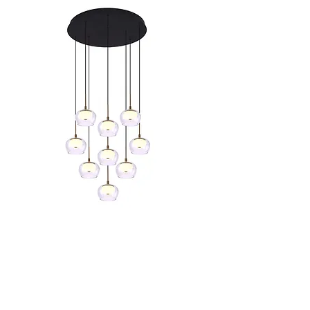
מק"ט: 280.18
תשיעיה אנצ'יס תליה זכוכית A