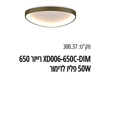
מק"ט: 300.37
XD006-650C-DIM רייזר 650
50W פליז לדימור
מחיר
₪1,134.00
מידע טכני
צבע: פליז
מידות: 65 ס"מ
עוצמה: 50W