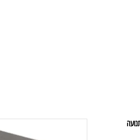
תקרה ומאווררים
מנורות תליה
מנורו
תנועה