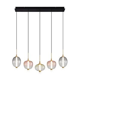
מק"ט: 280.16
חמישיה אנצ'יס תליה זכוכית