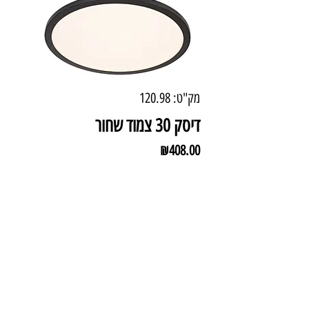
מק"ט: 120.98
דיסק 30 צמוד שחור
מחיר
₪408.00
מידע טכני
צבע: שחור
מידות: 32 ס"מ
עוצמה: 30W LED
גוון אור: 3000K (אור חם)