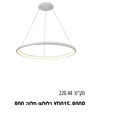
מק"ט: 220.44
XD015-800P גלילאו תליה 800
72W לבן
מחיר
₪1,692.00