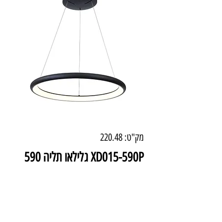
מק"ט: 220.48
XD015-590P גלילאו תליה 590
50 וואט שחור
מחיר
₪1,134.00