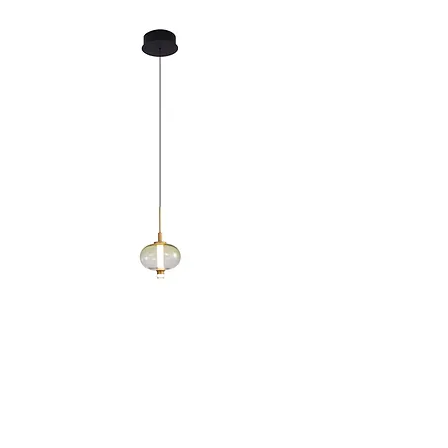
מק"ט: 280.04
אנצ'יס תליה זכוכית D מעושן צהוב